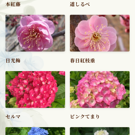
本紅藤
道しるべ
日光梅
春日紅枝垂
セルマ
ピンクてまり