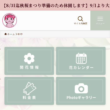
【8/31迄秋桜まつり準備のため休園します】9/1より大人
サイト内検索
メニュー
ホーム
年中