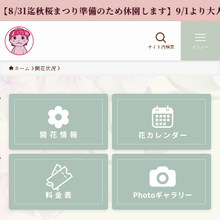
31迄秋桜まつり準備のため休園します】9/1より大人10
サイト内検索
メニュー
ホーム
開花状況